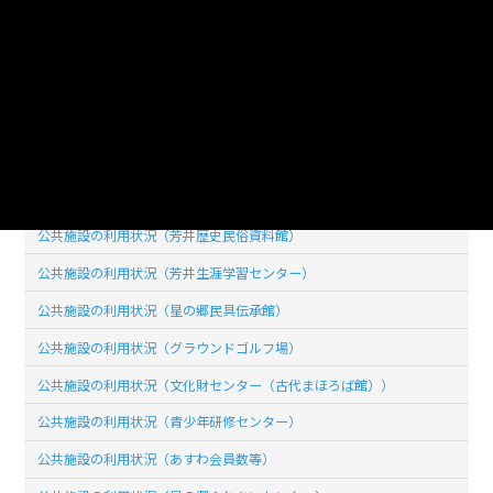
使用言語
jpn (日本語)
ライセンス
公共データ利用規約第1.0版（PDL1.0）
このデータセットの
リソース数
27
公共施設の利用状況（芳井歴史民俗資料館）
公共施設の利用状況（芳井生涯学習センター）
公共施設の利用状況（星の郷民具伝承館）
公共施設の利用状況（グラウンドゴルフ場）
公共施設の利用状況（文化財センター（古代まほろば館））
公共施設の利用状況（青少年研修センター）
公共施設の利用状況（あすわ会員数等）