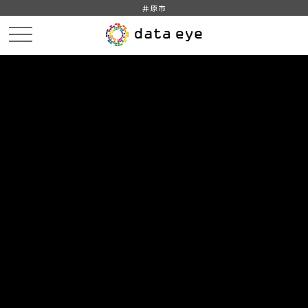
井原市
HOME
データカタログ
公共施設の利用状況（教育・文化・スポーツ・生活）
公共施設の利用状況（図書館）
DATA
CATA
データカタログ
データセット名
公共施設の利用状況（教育・文化・
スポーツ・生活）
リソース名
公共施設の利用状況（図書館）