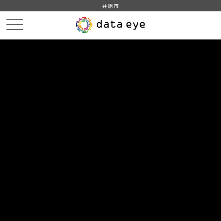
井原市
HOME
データカタログ
井原市_平成30年_人口_世帯_人口動態
井原市_平成30年1月_年齢別_人口_外国人
DATA
CATA
データカタログ
データセット名
井原市_平成30年_人口_世帯_人口
動態
リソース名
井原市_平成30年1月_年齢別_人
口_外国人