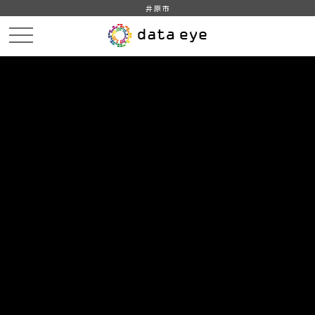
井原市
HOME
データカタログ
井原市_平成30年_人口_世帯_人口動態
井原市_平成30年1月_年齢別_人口_日本人
DATA
CATA
データカタログ
データセット名
井原市_平成30年_人口_世帯_人口
動態
リソース名
井原市_平成30年1月_年齢別_人
口_日本人