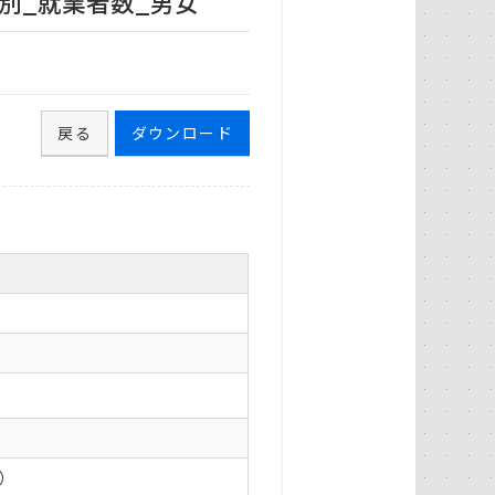
態別_就業者数_男女
戻る
ダウンロード
0）