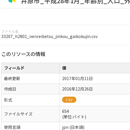
井原市_平成28年1月_年齢別_人口_
ファイル名
33207_h2801_nenreibetsu_jinkou_gaikokujin.csv
このリソースの情報
フィールド
値
最終更新
2017年01月11日
作成日
2016年12月26日
形式
CSV
654
ファイルサイズ
(単位:バイト)
使用言語
jpn (日本語)