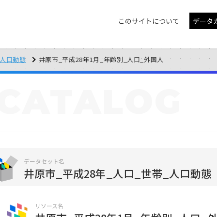
このサイトについて
データ
_人口動態
井原市_平成28年1月_年齢別_人口_外国人
CATALOG
データセット名
井原市_平成28年_人口_世帯_人口動態
リソース名