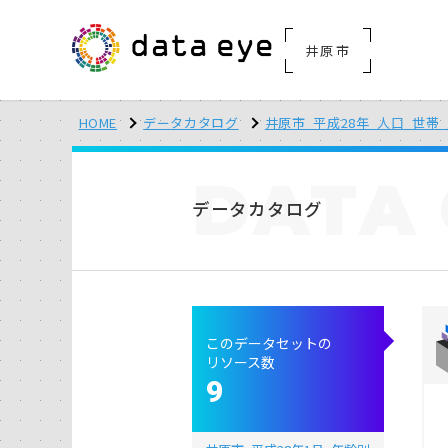
井原市
HOME
データカタログ
井原市_平成28年_人口_世帯
DATA
データカタログ
このデータセットの
リソース数
9