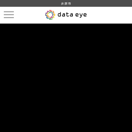
井原市
HOME
データカタログ
井原市_平成28年_人口_世帯_人口動態
井原市_平成27年_人口動態_外国人
DATA
CATA
データカタログ
データセット名
井原市_平成28年_人口_世帯_人口
動態
リソース名
井原市_平成27年_人口動態_外
国人