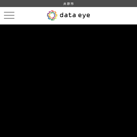
井原市
HOME
データカタログ
井原市_令和3年_人口_世帯_人口動態
井原市_令和03年1月_年齢別_人口_外国人
DATA
CATA
データカタログ
データセット名
井原市_令和3年_人口_世帯_人口動
態
リソース名
井原市_令和03年1月_年齢別_人
口_外国人