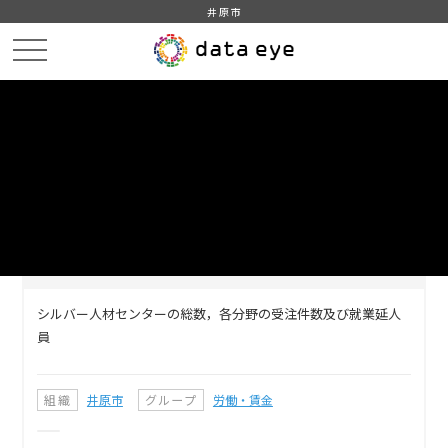
井原市
HOME
データカタログ
シルバー人材センター受注状況
DATA
CATA
データカタログ
データセット名
シルバー人材センター受注状況
シルバー人材センターの総数，各分野の受注件数及び就業延人
員
組織
井原市
グループ
労働・賃金