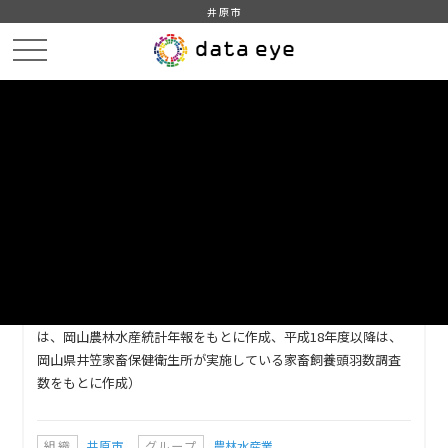
井原市
HOME
データカタログ
家畜飼養農家数及び頭羽数
DATA
CATA
データカタログ
データセット名
家畜飼養農家数及び頭羽数
昭和28年度以降の家畜飼養農家数及び頭羽数（平成17年度以前
は、岡山農林水産統計年報をもとに作成、平成18年度以降は、
岡山県井笠家畜保健衛生所が実施している家畜飼養頭羽数調査
数をもとに作成）
組織
井原市
グループ
農林水産業