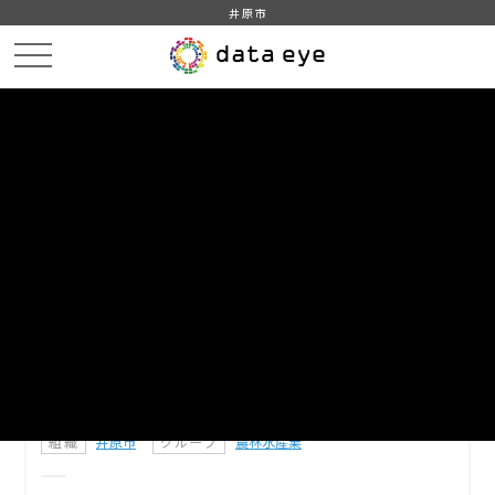
井原市
HOME
データカタログ
農家数・農業に携わる者の数
DATA
CATA
データカタログ
データセット名
農家数・農業に携わる者の数
昭和25年以降5年毎の農家数及び農業に携わる者の数（S25〜
H27は農家人口、R2以降は農業経営体別構成員数）
組織
井原市
グループ
農林水産業